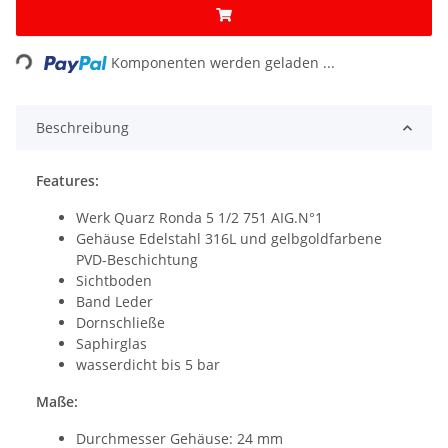
ding...
Komponenten werden geladen ...
Beschreibung
Features:
Werk Quarz Ronda 5 1/2 751 AIG.N°1
Gehäuse Edelstahl 316L und gelbgoldfarbene
PVD-Beschichtung
Sichtboden
Band Leder
Dornschließe
Saphirglas
wasserdicht bis 5 bar
Maße:
Durchmesser Gehäuse: 24 mm