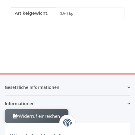
Produkteigenschaft
Wert
Artikelgewicht:
0,50
kg
Gesetzliche Informationen
Informationen
Widerruf einreichen