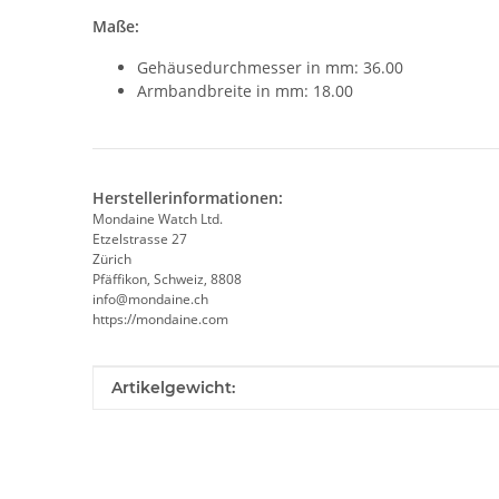
Maße:
Gehäusedurchmesser in mm: 36.00
Armbandbreite in mm: 18.00
Herstellerinformationen:
Mondaine Watch Ltd.
Etzelstrasse 27
Zürich
Pfäffikon, Schweiz, 8808
info@mondaine.ch
https://mondaine.com
Produkteigenschaft
Wert
Artikelgewicht: