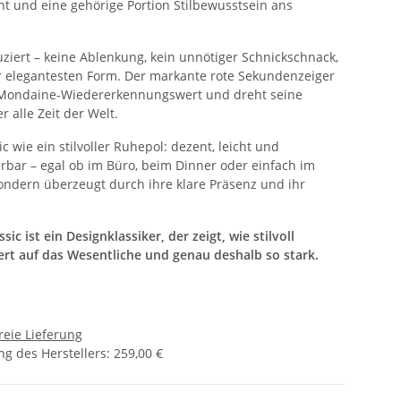
ht und eine gehörige Portion Stilbewusstsein ans
duziert – keine Ablenkung, kein unnötiger Schnickschnack,
er elegantesten Form. Der markante rote Sekundenzeiger
n Mondaine-Wiedererkennungswert und dreht seine
r alle Zeit der Welt.
 wie ein stilvoller Ruhepol: dezent, leicht und
erbar – egal ob im Büro, beim Dinner oder einfach im
f, sondern überzeugt durch ihre klare Präsenz und ihr
ic ist ein Designklassiker, der zeigt, wie stilvoll
iert auf das Wesentliche und genau deshalb so stark.
reie Lieferung
g des Herstellers
:
259,00 €