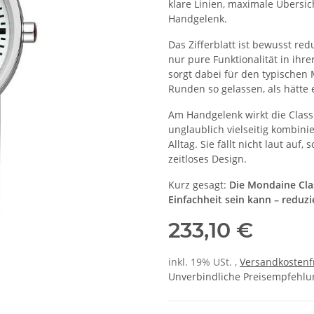
klare Linien, maximale Übersic
Handgelenk.
Das Zifferblatt ist bewusst re
nur pure Funktionalität in ihr
sorgt dabei für den typische
Runden so gelassen, als hätte e
Am Handgelenk wirkt die Classic
unglaublich vielseitig kombini
Alltag. Sie fällt nicht laut au
zeitloses Design.
Kurz gesagt:
Die Mondaine Class
Einfachheit sein kann – reduz
233,10 €
inkl. 19% USt. ,
Versandkostenf
Unverbindliche Preisempfehlun