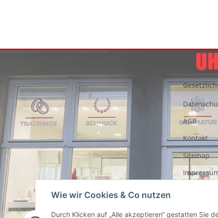
Gesetzlich
Datenschu
AGB
Kontakt
Sitemap
Impressu
Entsorgung
Wie wir Cookies & Co nutzen
Akkus
Durch Klicken auf „Alle akzeptieren“ gestatten Sie 
Widerrufs