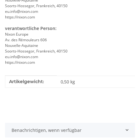
Nouvelle-Aquitaine
Soorts-Hossegor, Frankreich, 40150
eu.info@nixon.com
https://nixon.com
verantwortliche Person:
Nixon Europe
Av. des Rémouleurs 606
Nouvelle-Aquitaine
Soorts-Hossegor, Frankreich, 40150
eu.info@nixon.com
https://nixon.com
Produkteigenschaft
Wert
Artikelgewicht:
0,50
kg
Benachrichtigen, wenn verfügbar