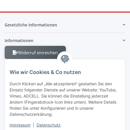
Gesetzliche Informationen
Informationen
Widerruf einreichen
Wie wir Cookies & Co nutzen
Durch Klicken auf „Alle akzeptieren“ gestatten Sie den
Einsatz folgender Dienste auf unserer Website: YouTube,
Berliner Allee 38
Vimeo, ADCELL. Sie können die Einstellung jederzeit
13088 Berlin
ändern (Fingerabdruck-Icon links unten). Weitere Details
finden Sie unter
Konfigurieren
und in unserer
Shop +49 30 4280 2070
Datenschutzerklärung
.
Fax +49 30 4280 2071
Impressum
|
Datenschutz