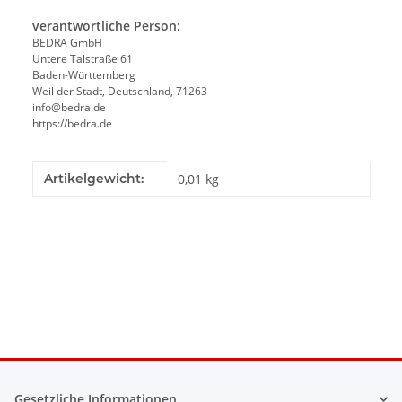
verantwortliche Person:
BEDRA GmbH
Untere Talstraße 61
Baden-Württemberg
Weil der Stadt, Deutschland, 71263
info@bedra.de
https://bedra.de
Produkteigenschaft
Wert
Artikelgewicht:
0,01
kg
Gesetzliche Informationen