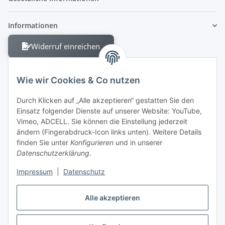
Informationen
Widerruf einreichen
Wie wir Cookies & Co nutzen
Durch Klicken auf „Alle akzeptieren“ gestatten Sie den
Einsatz folgender Dienste auf unserer Website: YouTube,
Berliner Allee 38
Vimeo, ADCELL. Sie können die Einstellung jederzeit
13088 Berlin
ändern (Fingerabdruck-Icon links unten). Weitere Details
finden Sie unter
Konfigurieren
und in unserer
Shop +49 30 4280 2070
Datenschutzerklärung
.
Fax +49 30 4280 2071
Impressum
|
Datenschutz
Alle akzeptieren