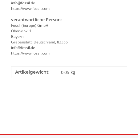
info@fossil.de
https://www.fossil.com
verantwortliche Person:
Fossil (Europe) GmbH
Oberwinkl 1
Bayern
Grabenstätt, Deutschland, 83355
info@fossil.de
https://www.fossil.com
Produkteigenschaft
Wert
Artikelgewicht:
0,05
kg