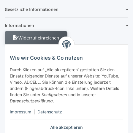
Gesetzliche Informationen
Informationen
Widerruf einreichen
Wie wir Cookies & Co nutzen
Durch Klicken auf „Alle akzeptieren“ gestatten Sie den
Einsatz folgender Dienste auf unserer Website: YouTube,
Berliner Allee 38
Vimeo, ADCELL. Sie können die Einstellung jederzeit
13088 Berlin
ändern (Fingerabdruck-Icon links unten). Weitere Details
finden Sie unter
Konfigurieren
und in unserer
Shop +49 30 4280 2070
Datenschutzerklärung
.
Fax +49 30 4280 2071
Impressum
|
Datenschutz
Alle akzeptieren