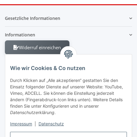
Gesetzliche Informationen
Informationen
Widerruf einreichen
Wie wir Cookies & Co nutzen
Durch Klicken auf „Alle akzeptieren“ gestatten Sie den
Einsatz folgender Dienste auf unserer Website: YouTube,
Berliner Allee 38
Vimeo, ADCELL. Sie können die Einstellung jederzeit
13088 Berlin
ändern (Fingerabdruck-Icon links unten). Weitere Details
finden Sie unter
Konfigurieren
und in unserer
Shop +49 30 4280 2070
Datenschutzerklärung
.
Fax +49 30 4280 2071
Impressum
|
Datenschutz