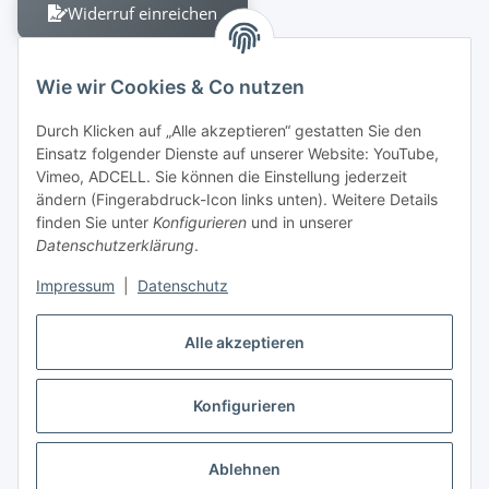
Widerruf einreichen
Wie wir Cookies & Co nutzen
Durch Klicken auf „Alle akzeptieren“ gestatten Sie den
Einsatz folgender Dienste auf unserer Website: YouTube,
Berliner Allee 38
Vimeo, ADCELL. Sie können die Einstellung jederzeit
13088 Berlin
ändern (Fingerabdruck-Icon links unten). Weitere Details
finden Sie unter
Konfigurieren
und in unserer
Shop +49 30 4280 2070
Datenschutzerklärung
.
Fax +49 30 4280 2071
Impressum
|
Datenschutz
Alle akzeptieren
Konfigurieren
* Alle Preise inkl. gesetzlicher USt., zzgl.
Versand
Ablehnen