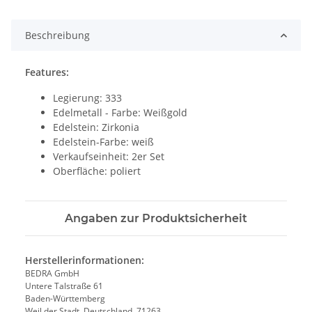
ing...
Beschreibung
Features:
Legierung: 333
Edelmetall - Farbe: Weißgold
Edelstein: Zirkonia
Edelstein-Farbe: weiß
Verkaufseinheit: 2er Set
Oberfläche: poliert
Angaben zur Produktsicherheit
Herstellerinformationen:
BEDRA GmbH
Untere Talstraße 61
Baden-Württemberg
Weil der Stadt, Deutschland, 71263