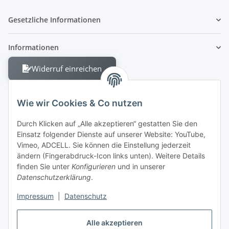
Gesetzliche Informationen
Informationen
Widerruf einreichen
Wie wir Cookies & Co nutzen
Durch Klicken auf „Alle akzeptieren“ gestatten Sie den
Einsatz folgender Dienste auf unserer Website: YouTube,
Berliner Allee 38
Vimeo, ADCELL. Sie können die Einstellung jederzeit
13088 Berlin
ändern (Fingerabdruck-Icon links unten). Weitere Details
finden Sie unter
Konfigurieren
und in unserer
Shop +49 30 4280 2070
Datenschutzerklärung
.
Fax +49 30 4280 2071
Impressum
|
Datenschutz
Alle akzeptieren