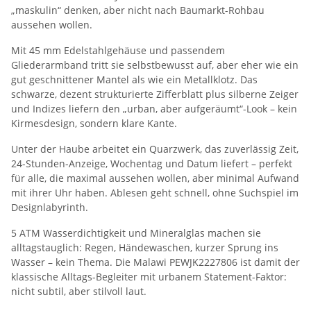
„maskulin“ denken, aber nicht nach Baumarkt-Rohbau
aussehen wollen.
Mit 45 mm Edelstahlgehäuse und passendem
Gliederarmband tritt sie selbstbewusst auf, aber eher wie ein
gut geschnittener Mantel als wie ein Metallklotz. Das
schwarze, dezent strukturierte Zifferblatt plus silberne Zeiger
und Indizes liefern den „urban, aber aufgeräumt“-Look – kein
Kirmesdesign, sondern klare Kante.
Unter der Haube arbeitet ein Quarzwerk, das zuverlässig Zeit,
24-Stunden-Anzeige, Wochentag und Datum liefert – perfekt
für alle, die maximal aussehen wollen, aber minimal Aufwand
mit ihrer Uhr haben. Ablesen geht schnell, ohne Suchspiel im
Designlabyrinth.
5 ATM Wasserdichtigkeit und Mineralglas machen sie
alltagstauglich: Regen, Händewaschen, kurzer Sprung ins
Wasser – kein Thema. Die Malawi PEWJK2227806 ist damit der
klassische Alltags-Begleiter mit urbanem Statement-Faktor:
nicht subtil, aber stilvoll laut.