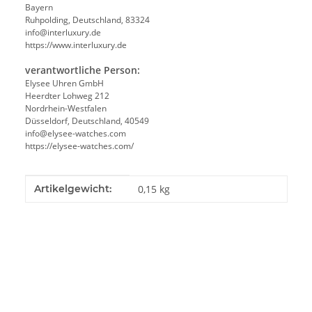
Bayern
Ruhpolding, Deutschland, 83324
info@interluxury.de
https://www.interluxury.de
verantwortliche Person:
Elysee Uhren GmbH
Heerdter Lohweg 212
Nordrhein-Westfalen
Düsseldorf, Deutschland, 40549
info@elysee-watches.com
https://elysee-watches.com/
Produkteigenschaft
Wert
Artikelgewicht:
0,15
kg