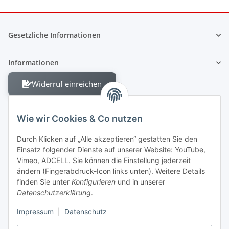
Gesetzliche Informationen
Informationen
Widerruf einreichen
Wie wir Cookies & Co nutzen
Durch Klicken auf „Alle akzeptieren“ gestatten Sie den
Einsatz folgender Dienste auf unserer Website: YouTube,
Berliner Allee 38
Vimeo, ADCELL. Sie können die Einstellung jederzeit
13088 Berlin
ändern (Fingerabdruck-Icon links unten). Weitere Details
finden Sie unter
Konfigurieren
und in unserer
Shop +49 30 4280 2070
Datenschutzerklärung
.
Fax +49 30 4280 2071
Impressum
|
Datenschutz