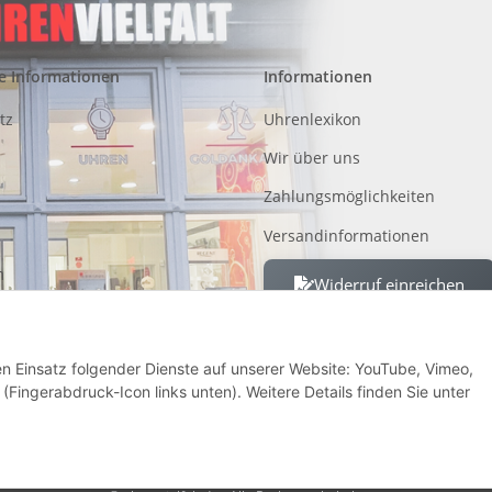
e Informationen
Informationen
tz
Uhrenlexikon
Wir über uns
Zahlungsmöglichkeiten
Versandinformationen
m
Widerruf einreichen
 von Altgeräten, Batterien und
den Einsatz folgender Dienste auf unserer Website: YouTube, Vimeo,
recht
(Fingerabdruck-Icon links unten). Weitere Details finden Sie unter
* Alle Preise inkl. gesetzlicher USt., zzgl.
Versand