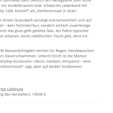
n Gunmetal steht deutlich am Handgelenk, aber ohne
u ein dunkelbraunes bzw. schwarzes Lederband mit
ty, Café, Konzert“ als „Konferenzsaal in Grau“.
on einem Quarzwerk versorgt und konzentriert sich auf
 – kein Technikzirkus, sondern einfach zuverlässige
 durch das grün-gelb getönte Glas: ein Police-typischer
n urbanen, leicht rebellischen Touch gibt, ohne ins
ATM Wasserdichtigkeit reichen für Regen, Händewaschen
fürs Dauerschwimmen. Unterm Strich ist die Mensor
eryday-Accessoire: robust, markant, entspannt – eine
reibtischstuhl“ sagt, aber auf beiden funktioniert.
reie Lieferung
g des Herstellers
:
139,00 €