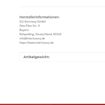
Herstellerinformationen:
ILG Germany GmbH
Otto-Filitz-Str. 9
Bayern
Ruhpolding, Deutschland, 83324
info@interluxury.de
https://www.interluxury.de
Produkteigenschaft
Wert
Artikelgewicht: