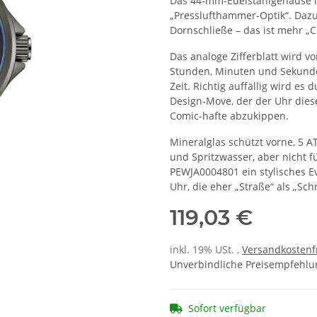
Das 44-mm-Edelstahlgehäuse i
„Presslufthammer-Optik“. Daz
Dornschließe – das ist mehr „Ci
Das analoge Zifferblatt wird v
Stunden, Minuten und Sekunden
Zeit. Richtig auffällig wird es
Design-Move, der der Uhr diese
Comic-hafte abzukippen.
Mineralglas schützt vorne, 5 
und Spritzwasser, aber nicht 
PEWJA0004801 ein stylisches Ev
Uhr, die eher „Straße“ als „Sch
119,03 €
inkl. 19% USt. ,
Versandkostenf
Unverbindliche Preisempfehlun
Sofort verfügbar