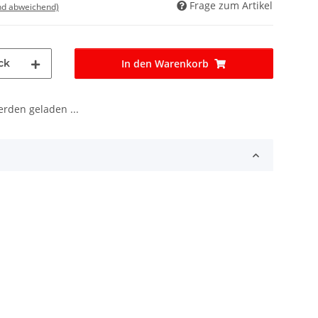
Frage zum Artikel
nd abweichend)
ck
In den Warenkorb
den geladen ...