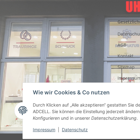
Gesetzlich
Datenschu
AGB
Kontakt
Sitemap
Impressu
Entsorgung
Wie wir Cookies & Co nutzen
Akkus
Durch Klicken auf „Alle akzeptieren“ gestatten Sie 
Widerrufs
ADCELL. Sie können die Einstellung jederzeit ändern 
Konfigurieren
und in unserer
Datenschutzerklärung
.
Impressum
|
Datenschutz