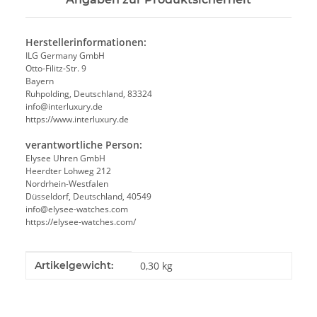
Herstellerinformationen:
ILG Germany GmbH
Otto-Filitz-Str. 9
Bayern
Ruhpolding, Deutschland, 83324
info@interluxury.de
https://www.interluxury.de
verantwortliche Person:
Elysee Uhren GmbH
Heerdter Lohweg 212
Nordrhein-Westfalen
Düsseldorf, Deutschland, 40549
info@elysee-watches.com
https://elysee-watches.com/
Produkteigenschaft
Wert
Artikelgewicht:
0,30
kg