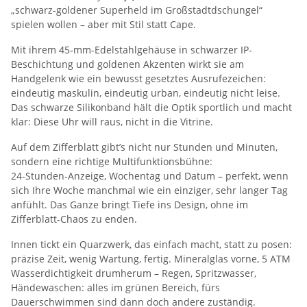
„schwarz-goldener Superheld im Großstadtdschungel“
spielen wollen – aber mit Stil statt Cape.
Mit ihrem 45‑mm-Edelstahlgehäuse in schwarzer IP-
Beschichtung und goldenen Akzenten wirkt sie am
Handgelenk wie ein bewusst gesetztes Ausrufezeichen:
eindeutig maskulin, eindeutig urban, eindeutig nicht leise.
Das schwarze Silikonband hält die Optik sportlich und macht
klar: Diese Uhr will raus, nicht in die Vitrine.
Auf dem Zifferblatt gibt’s nicht nur Stunden und Minuten,
sondern eine richtige Multifunktionsbühne:
24‑Stunden‑Anzeige, Wochentag und Datum – perfekt, wenn
sich Ihre Woche manchmal wie ein einziger, sehr langer Tag
anfühlt. Das Ganze bringt Tiefe ins Design, ohne im
Zifferblatt-Chaos zu enden.
Innen tickt ein Quarzwerk, das einfach macht, statt zu posen:
präzise Zeit, wenig Wartung, fertig. Mineralglas vorne, 5 ATM
Wasserdichtigkeit drumherum – Regen, Spritzwasser,
Händewaschen: alles im grünen Bereich, fürs
Dauerschwimmen sind dann doch andere zuständig.