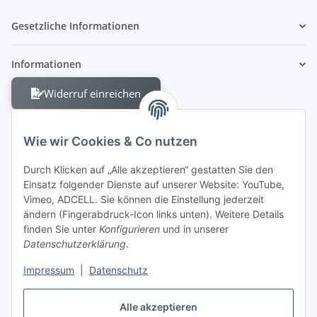
Gesetzliche Informationen
Informationen
Widerruf einreichen
Wie wir Cookies & Co nutzen
Durch Klicken auf „Alle akzeptieren“ gestatten Sie den
Einsatz folgender Dienste auf unserer Website: YouTube,
Berliner Allee 38
Vimeo, ADCELL. Sie können die Einstellung jederzeit
13088 Berlin
ändern (Fingerabdruck-Icon links unten). Weitere Details
finden Sie unter
Konfigurieren
und in unserer
Shop +49 30 4280 2070
Datenschutzerklärung
.
Fax +49 30 4280 2071
Impressum
|
Datenschutz
Alle akzeptieren