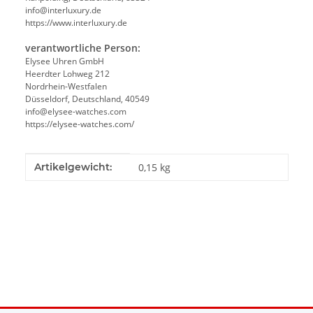
info@interluxury.de
https://www.interluxury.de
verantwortliche Person:
Elysee Uhren GmbH
Heerdter Lohweg 212
Nordrhein-Westfalen
Düsseldorf, Deutschland, 40549
info@elysee-watches.com
https://elysee-watches.com/
Produkteigenschaft
Wert
Artikelgewicht:
0,15
kg