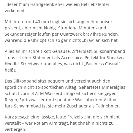
„dezent“ am Handgelenk eher wie ein Betriebsfehler
vorkommt.
Mit ihren rund 40 mm trägt sie sich angenehm unisex –
präsent, aber nicht klobig. Stunden‑, Minuten‑ und
Sekundenzeiger laufen per Quarzwerk brav ihre Runden,
während die Uhr optisch so gar nichts „brav“ an sich hat.
Alles an ihr schreit Rot: Gehäuse, Zifferblatt, Silikonarmband
– das ist eher Statement als Accessoire. Perfekt für Sneaker,
Hoodie, Streetwear und alles, was nicht „Business Casual“
heißt.
Das Silikonband sitzt bequem und verzeiht auch den
sportlich‑nicht‑so‑sportlichen Alltag. Gehärtetes Mineralglas
schützt vorn, 3 ATM Wasserdichtigkeit sichern sie gegen
Regen, Spritzwasser und spontane Waschbecken‑Action –
fürs Schwimmbad ist sie mehr Zuschauer als Teilnehmer.
Kurz gesagt: eine lässige, laute Freizeit‑Uhr, die sich nicht
verstellt – wer Rot am Arm trägt, hat ohnehin nichts zu
verbergen.