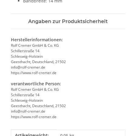
Bandbreite: 14 mm
Angaben zur Produktsicherheit
Herstellerinformationen:
Rolf Cremer GmbH & Co. KG
Schillerstraße 14
Schleswig-Holstein
Geesthacht, Deutschland, 21502
info@rolf-cremer.de
https://www.rolf-cremer.de
verantwortliche Person:
Rolf Cremer GmbH & Co. KG
Schillerstraße 14
Schleswig-Holstein
Geesthacht, Deutschland, 21502
info@rolf-cremer.de
https://www.rolf-cremer.de
Produkteigenschaft
Wert
Artikelgewicht:
0,05
kg