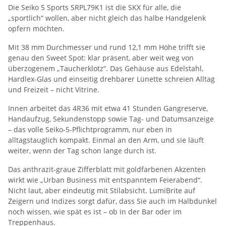
Die Seiko 5 Sports SRPL79K1 ist die SKX für alle, die
„sportlich“ wollen, aber nicht gleich das halbe Handgelenk
opfern möchten.
Mit 38 mm Durchmesser und rund 12,1 mm Höhe trifft sie
genau den Sweet Spot: klar präsent, aber weit weg von
überzogenem „Taucherklotz“. Das Gehäuse aus Edelstahl,
Hardlex-Glas und einseitig drehbarer Lünette schreien Alltag
und Freizeit – nicht Vitrine.
Innen arbeitet das 4R36 mit etwa 41 Stunden Gangreserve,
Handaufzug, Sekundenstopp sowie Tag- und Datumsanzeige
– das volle Seiko-5-Pflichtprogramm, nur eben in
alltagstauglich kompakt. Einmal an den Arm, und sie läuft
weiter, wenn der Tag schon lange durch ist.
Das anthrazit-graue Zifferblatt mit goldfarbenen Akzenten
wirkt wie „Urban Business mit entspanntem Feierabend“.
Nicht laut, aber eindeutig mit Stilabsicht. LumiBrite auf
Zeigern und Indizes sorgt dafür, dass Sie auch im Halbdunkel
noch wissen, wie spät es ist – ob in der Bar oder im
Treppenhaus.