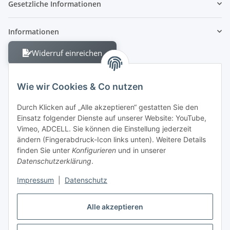
Gesetzliche Informationen
Informationen
Widerruf einreichen
Wie wir Cookies & Co nutzen
Durch Klicken auf „Alle akzeptieren“ gestatten Sie den
Einsatz folgender Dienste auf unserer Website: YouTube,
Berliner Allee 38
Vimeo, ADCELL. Sie können die Einstellung jederzeit
13088 Berlin
ändern (Fingerabdruck-Icon links unten). Weitere Details
finden Sie unter
Konfigurieren
und in unserer
Shop +49 30 4280 2070
Datenschutzerklärung
.
Fax +49 30 4280 2071
Impressum
|
Datenschutz
Alle akzeptieren