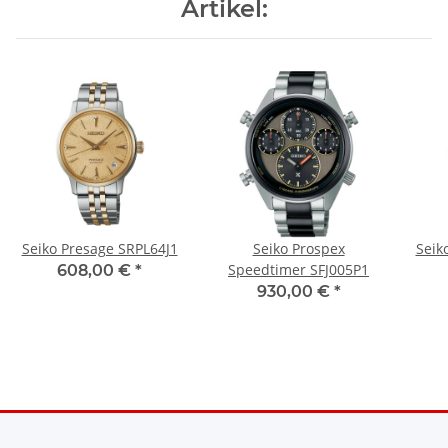
Artikel:
Seiko Presage SRPL64J1
Seiko Prospex
Seik
Speedtimer SFJ005P1
608,00 €
*
930,00 €
*