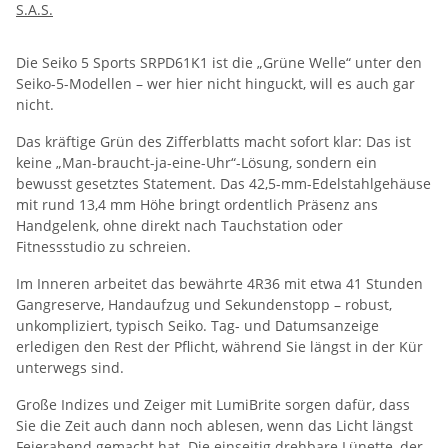
S.A.S.
Die Seiko 5 Sports SRPD61K1 ist die „Grüne Welle“ unter den
Seiko-5-Modellen – wer hier nicht hinguckt, will es auch gar
nicht.
Das kräftige Grün des Zifferblatts macht sofort klar: Das ist
keine „Man-braucht-ja-eine-Uhr“-Lösung, sondern ein
bewusst gesetztes Statement. Das 42,5-mm-Edelstahlgehäuse
mit rund 13,4 mm Höhe bringt ordentlich Präsenz ans
Handgelenk, ohne direkt nach Tauchstation oder
Fitnessstudio zu schreien.
Im Inneren arbeitet das bewährte 4R36 mit etwa 41 Stunden
Gangreserve, Handaufzug und Sekundenstopp – robust,
unkompliziert, typisch Seiko. Tag- und Datumsanzeige
erledigen den Rest der Pflicht, während Sie längst in der Kür
unterwegs sind.
Große Indizes und Zeiger mit LumiBrite sorgen dafür, dass
Sie die Zeit auch dann noch ablesen, wenn das Licht längst
Feierabend gemacht hat. Die einseitig drehbare Lünette, der