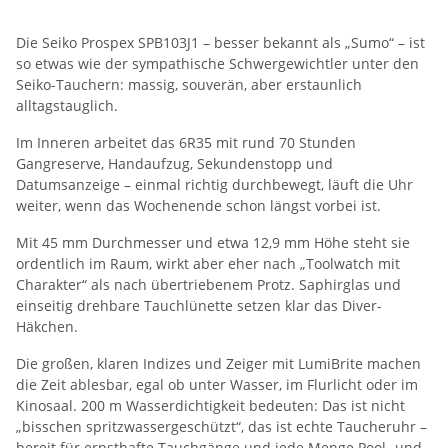
Die Seiko Prospex SPB103J1 – besser bekannt als „Sumo“ – ist
so etwas wie der sympathische Schwergewichtler unter den
Seiko-Tauchern: massig, souverän, aber erstaunlich
alltagstauglich.
Im Inneren arbeitet das 6R35 mit rund 70 Stunden
Gangreserve, Handaufzug, Sekundenstopp und
Datumsanzeige – einmal richtig durchbewegt, läuft die Uhr
weiter, wenn das Wochenende schon längst vorbei ist.
Mit 45 mm Durchmesser und etwa 12,9 mm Höhe steht sie
ordentlich im Raum, wirkt aber eher nach „Toolwatch mit
Charakter“ als nach übertriebenem Protz. Saphirglas und
einseitig drehbare Tauchlünette setzen klar das Diver-
Häkchen.
Die großen, klaren Indizes und Zeiger mit LumiBrite machen
die Zeit ablesbar, egal ob unter Wasser, im Flurlicht oder im
Kinosaal. 200 m Wasserdichtigkeit bedeuten: Das ist nicht
„bisschen spritzwassergeschützt“, das ist echte Taucheruhr –
bereit für ernsthafte Tauchgänge und jede Menge Pool- und