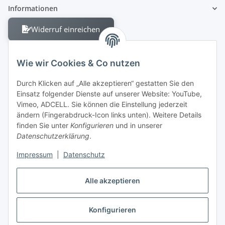
Informationen
Widerruf einreichen
Wie wir Cookies & Co nutzen
Durch Klicken auf „Alle akzeptieren“ gestatten Sie den
Einsatz folgender Dienste auf unserer Website: YouTube,
Berliner Allee 38
Vimeo, ADCELL. Sie können die Einstellung jederzeit
13088 Berlin
ändern (Fingerabdruck-Icon links unten). Weitere Details
finden Sie unter
Konfigurieren
und in unserer
Shop +49 30 4280 2070
Datenschutzerklärung
.
Fax +49 30 4280 2071
Impressum
|
Datenschutz
Alle akzeptieren
Konfigurieren