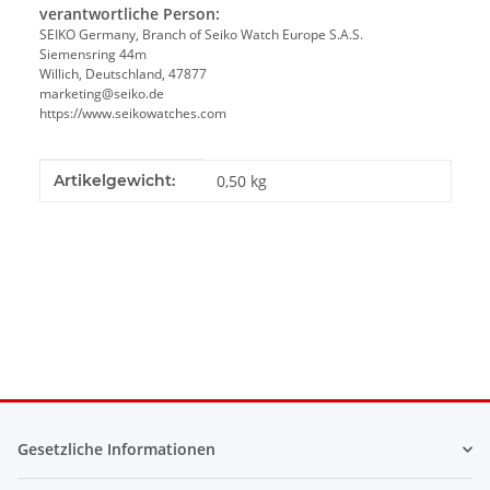
verantwortliche Person:
SEIKO Germany, Branch of Seiko Watch Europe S.A.S.
Siemensring 44m
Willich, Deutschland, 47877
marketing@seiko.de
https://www.seikowatches.com
Produkteigenschaft
Wert
Artikelgewicht:
0,50
kg
Gesetzliche Informationen