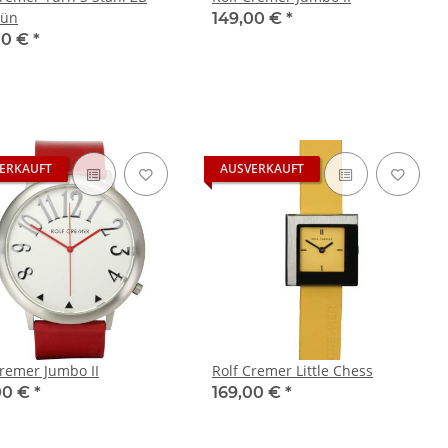
rün
149,00 €
*
00 €
*
ERKAUFT
AUSVERKAUFT
Cremer Jumbo II
Rolf Cremer Little Chess
00 €
*
169,00 €
*