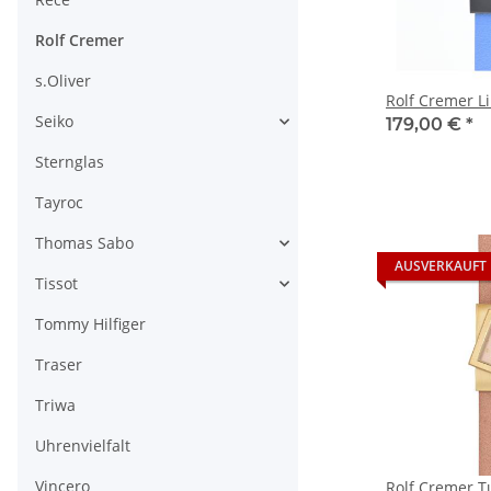
Rolf Cremer
s.Oliver
Rolf Cremer Lil
Seiko
179,00 €
*
Sternglas
Tayroc
Thomas Sabo
AUSVERKAUFT
Tissot
Tommy Hilfiger
Traser
Triwa
Uhrenvielfalt
Vincero
Rolf Cremer T