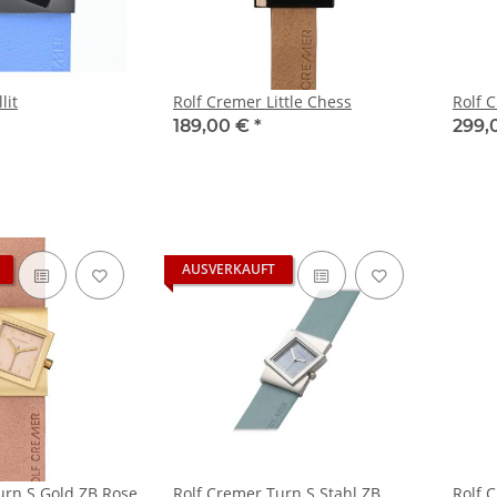
lit
Rolf Cremer Little Chess
Rolf 
189,00 €
*
299,
AUSVERKAUFT
urn S Gold ZB Rose
Rolf Cremer Turn S Stahl ZB
Rolf 