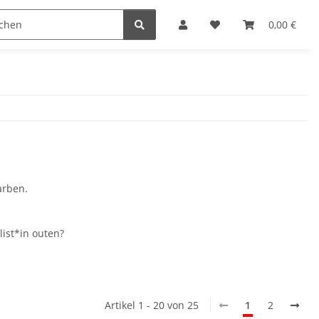
n
0,00 €
arben.
list*in outen?
Artikel 1 - 20 von 25
1
2