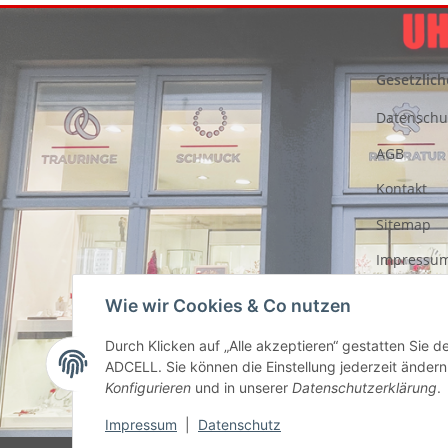
Gesetzlich
Datenschu
AGB
Kontakt
Sitemap
Impressu
Entsorgung
Wie wir Cookies & Co nutzen
Akkus
Durch Klicken auf „Alle akzeptieren“ gestatten Sie 
Widerrufs
ADCELL. Sie können die Einstellung jederzeit ändern 
Konfigurieren
und in unserer
Datenschutzerklärung
.
Impressum
|
Datenschutz