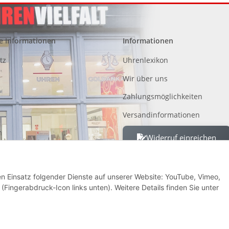
e Informationen
Informationen
tz
Uhrenlexikon
Wir über uns
Zahlungsmöglichkeiten
Versandinformationen
m
Widerruf einreichen
 von Altgeräten, Batterien und
den Einsatz folgender Dienste auf unserer Website: YouTube, Vimeo,
recht
(Fingerabdruck-Icon links unten). Weitere Details finden Sie unter
* Alle Preise inkl. gesetzlicher USt., zzgl.
Versand