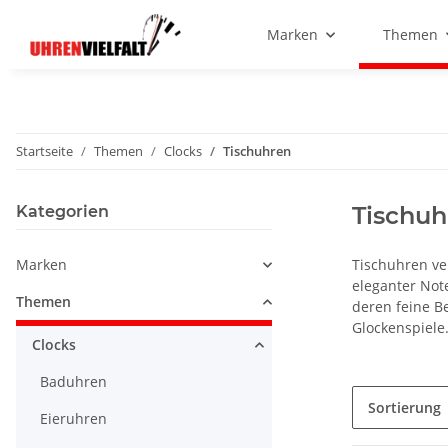
Marken
Themen
Startseite
Themen
Clocks
Tischuhren
Tischuh
Kategorien
Marken
Tischuhren ver
eleganter Not
Themen
deren feine B
Glockenspiele
Clocks
Baduhren
Sortierung
Eieruhren